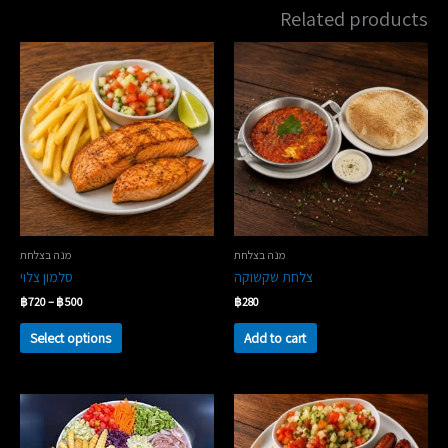
Related products
מנה בצלחת
מנה בצלחת
צלחת שקשוקה
סלמון צלוי
Price
฿
720
–
฿
500
฿
280
nge:
This
฿500
Select options
Add to cart
duct
ough
has
฿720
iple
ants.
The
ions