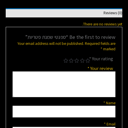
Reviews (0)
There are no reviews yet.
Be the first to review “ספגטי שמנת פטריות”
Your email address will not be published.
Required fields are
*
marked
*
Your rating
*
Your review
*
Name
*
Email