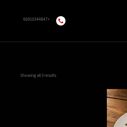
Skip
to
content
+66910344847
Showing all 3 results