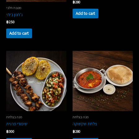
฿
280
מטבח חלבי
Add to cart
ג’חנון ביתי
฿
250
Add to cart
מנה בצלחת
מנה בצלחת
צלחת שקשוקה
שיפודי פרגית
฿
300
฿
280