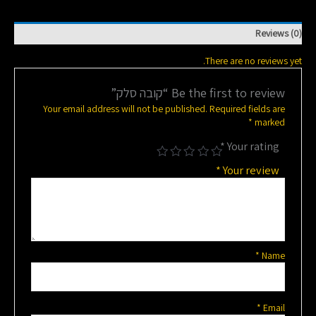
Reviews (0)
There are no reviews yet.
Be the first to review “קובה סלק”
Your email address will not be published.
Required fields are
*
marked
*
Your rating
*
Your review
*
Name
*
Email