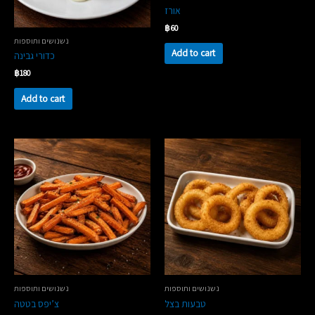
אורז
฿
60
נשנושים ותוספות
Add to cart
כדורי גבינה
฿
180
Add to cart
נשנושים ותוספות
נשנושים ותוספות
טבעות בצל
צ’יפס בטטה