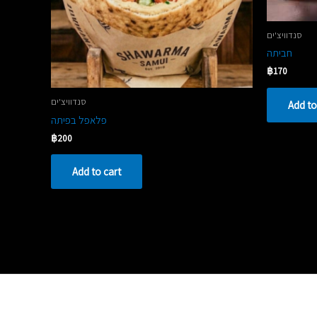
סנדוויצ'ים
חביתה
฿
170
סנדוויצ'ים
Add to
פלאפל בפיתה
฿
200
Add to cart