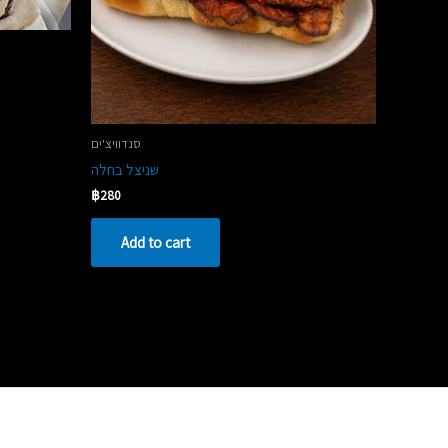
סנדוויצ'ים
שניצל בחלה
฿
280
Add to cart