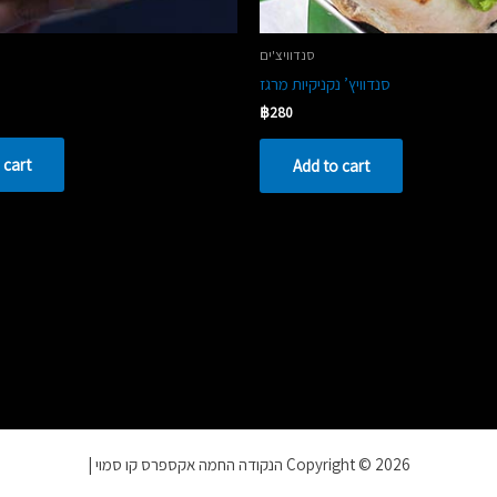
סנדוויצ'ים
סנדוויץ’ נקניקיות מרגז
฿
280
 cart
Add to cart
Copyright © 2026 הנקודה החמה אקספרס קו סמוי |