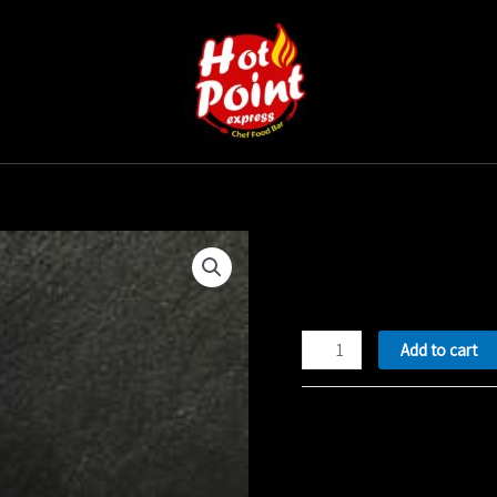
סודה
Add to cart
quantity