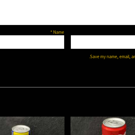
*
Name
Save my name, email, an