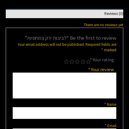
Reviews (0)
There are no reviews yet.
Be the first to review “לביבות ירק צמחוניות”
Your email address will not be published.
Required fields are
*
marked
*
Your rating
*
Your review
*
Name
*
Email