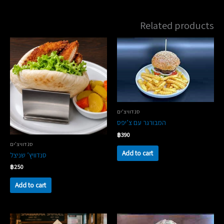
Related products
סנדוויצ'ים
המבורגר עם צ’יפס
฿
390
סנדוויצ'ים
Add to cart
סנדוויץ’ שניצל
฿
250
Add to cart