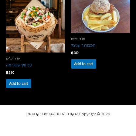
סנדוויצ'ים
המבורגר שניצל
฿
280
סנדוויצ'ים
Add to cart
סנדוויץ שווארמה
฿
250
Add to cart
Copyright © 2026 הנקודה החמה אקספרס קו סמוי |