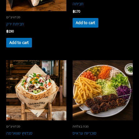
חביתה
฿
170
סנדוויצ'ים
Add to cart
חביתת ירק
฿
190
Add to cart
מנה בצלחת
סנדוויצ'ים
סוכריות עראיס
סנדוויץ שווארמה