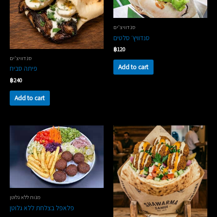
סנדוויצ'ים
סנדוויץ׳ סלטים
฿
120
סנדוויצ'ים
Add to cart
פיתה סביח
฿
240
Add to cart
מנות ללא גלוטן
‏פלאפל בצלחת ללא גלוטן